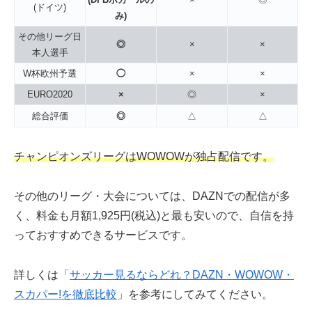
(ドイツ)
み)
その他リーグ日
◎
×
×
本人選手
W杯欧州予選
◯
×
×
EURO2020
×
◎
×
総合評価
◎
△
△
チャンピオンズリーグはWOWOWが独占配信です。
その他のリーグ・大会については、DAZNでの配信が多
く、料金も月額1,925円(税込)と最も安いので、自信を持
っておすすめできるサービスです。
詳しくは「
サッカー見るならどれ？DAZN・WOWOW・
スカパー!を徹底比較
」を参考にしてみてください。