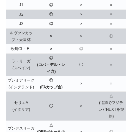
J1
◎
×
×
J2
◎
×
×
J3
◎
×
×
ルヴァンカッ
×
×
◎
プ・天皇杯
欧州CL・EL
×
◎
×
◎
ラ・リーガ
(コパ・デル・レ
◯
×
(スペイン)
イ含)
プレミアリーグ
◎
×
×
(イングランド)
(FAカップ含)
△
セリエA
(追加でフジテ
◯
×
(イタリア)
レビNEXTを契
約)
△
ブンデスリーガ
(DFBポカールの
×
◎