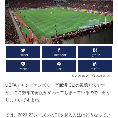
Twitter
Facebook
はてブ
Pocket
LINE
コピー
2021.07.25
2021.06.29
UEFAチャンピオンズリーグ(欧州CL)の視聴方法です
が、ここ数年で何度か変わってしまっているので、分か
りにくいですよね。
では、2021-22シーズンのCLを見る方法はどうなってい